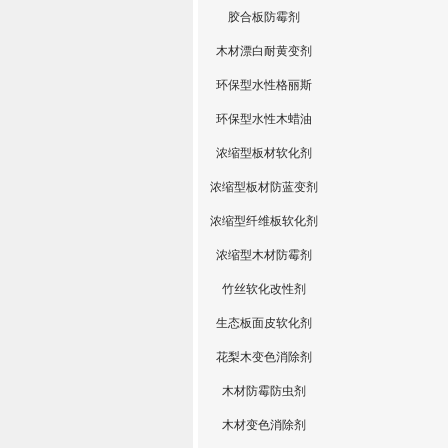
胶合板防霉剂
木材漂白耐黄变剂
环保型水性格丽斯
环保型水性木蜡油
浓缩型板材软化剂
浓缩型板材防蓝变剂
浓缩型纤维板软化剂
浓缩型木材防霉剂
竹丝软化改性剂
生态板面皮软化剂
花梨木变色消除剂
木材防霉防虫剂
木材变色消除剂