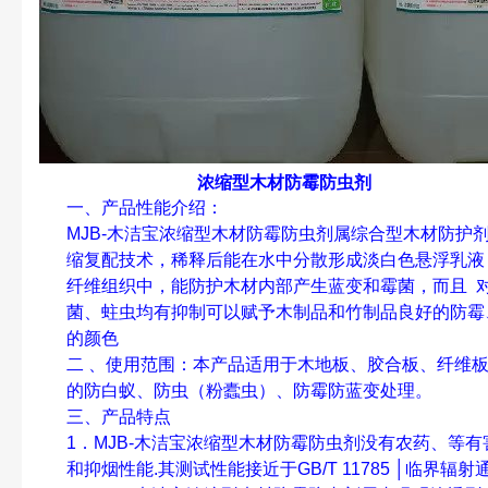
浓缩型木材防霉防虫剂
一、产品性能介绍：
MJB-
木洁宝浓缩型木材防霉防虫剂属综合型木材防护
缩复配技术，稀释后能在水中分散形成淡白色悬浮乳液
纤维组织中，能防护木材内部产生蓝变和霉菌，而且
菌、蛀虫均有抑制可以赋予木制品和竹制品良好的防霉
的颜色
二
、使用范围：本产品适用于木地板、胶合板、纤维
的防白蚁、防虫（粉蠹虫）、防霉防蓝变处理。
三、产品特点
1
．
MJB-
木洁宝浓缩型木材防霉防虫剂没有农药、等有
和抑烟性能
.
其测试性能接近于
GB/T 11785 │
临界辐射