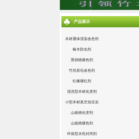
产品展示
木材通体浸染改色剂
椿木防虫剂
黑胡桃褪色剂
竹丝炭化改色剂
红橡褪红剂
清洗型木材化变剂
小型木材真空加压实
验设备
山核桃化变剂
山核桃褪色剂
环保型水性封闭剂