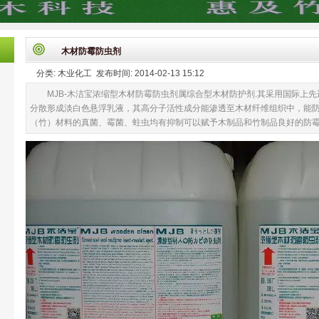
木材防霉防虫剂
分类: 木业化工 发布时间: 2014-02-13 15:12
MJB-木洁宝浓缩型木材防霉防虫剂属综合型木材防护剂.其采用国际上
分散形成淡白色悬浮乳液，其高分子活性成分能渗透至木材纤维组织中，能防
（竹）材料的真菌、霉菌、蛀虫均有抑制可以赋予木制品和竹制品良好的防霉