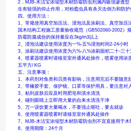
2
．
MJB-
木洁宝浓缩型木材防霉防虫剂属内吸强渗透型
生有较强的仰止作用，对粉蠹虫具有杀灭击倒力和防护
四、使用方法：
1
、常规使用真空加压法、浸泡法及涂刷法、真空加压
国木结构工程施工质量验收规范（
GB502060-2002
）
防霉防腐成份的保持量应在
3kg
/m3
以上
2
、浸泡法建议使用浓度为
一%-五%
浸泡时间
2-24
小时
3
、涂刷法建议使用浓度为
六%-八%
涂刷面积
二十-三十
4
、喷雾器喷雾时请移至室外通风处操作，喷雾使用浓
五
平方
/ KG
五、
注意事项：
1
、本药剂对鱼类和贝类有影响，注意用完后不要随意
2
、带橡胶手套、保护镜、口罩等保护用具，要注意对
3
、粘到皮肤后应及时用肥皂和清水清洗
4
、碰到眼睛上立即用大量的自来水清洗干净
5
、万一误饮要大量喝水，不要强止呕吐，要去就诊
6
、使用喷雾器喷雾时请移至室外通风处操作
7
、
MJB-
木洁宝浓缩型木材防霉防虫剂不宜直接用于木
8
、使用期限：
24
个月