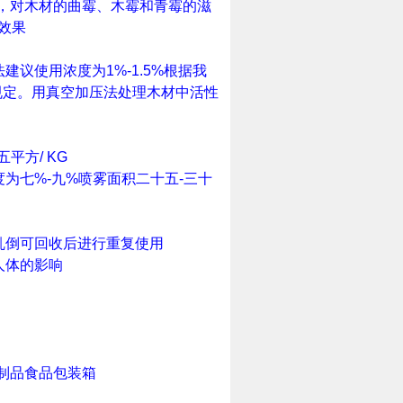
，对木材的曲霉、木霉和青霉的滋
效果
法建议使用浓度为
1%-1.5%
根据我
规定。用真空加压法处理木材中活性
五
平方
/ KG
度为
七%-九%
喷雾面积
二十五-三十
乱倒可回收后进行重复使用
人体的影响
制品食品包装箱