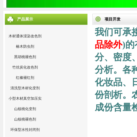
产品展示
项目开发
我们可承接
木材通体浸染改色剂
品除外
)
椿木防虫剂
分、密度
黑胡桃褪色剂
分析。各
竹丝炭化改色剂
红橡褪红剂
化妆品、
清洗型木材化变剂
份剖析。
小型木材真空加压实
成份含量检
验设备
山核桃化变剂
山核桃褪色剂
环保型水性封闭剂