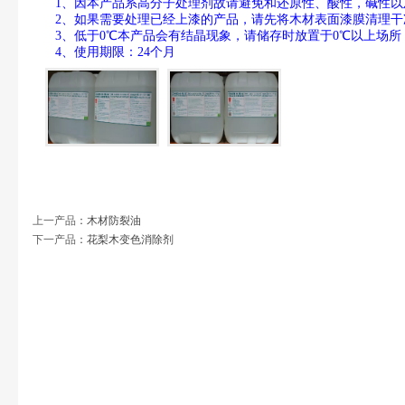
1
、因本产品系高分子处理剂故请避免和还原性、酸性，碱性以
2
、如果需要处理已经上漆的产品，请先将木材表面漆膜清理干
3
、低于
0
℃
本产品会有结晶现象，请储存时放置于
0
℃
以上场所
4
、使用期限：
24
个月
上一产品
：
木材防裂油
下一产品
：
花梨木变色消除剂