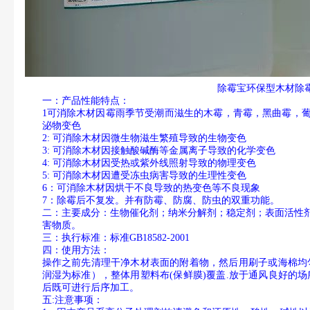
除霉宝环保型木材除
一：产品性能特点：
1
可消除木材因霉雨季节受潮而滋生的木霉，青霉，黑曲霉，
泌物变色
2:
可消除木材因微生物滋生繁殖导致的生物变色
3:
可消除木材因接触酸碱酶等金属离子导致的化学变色
4:
可消除木材因受热或紫外线照射导致的物理变色
5:
可消除木材因遭受冻虫病害导致的生理性变色
6
：可消除木材因烘干不良导致的热变色等不良现象
7
：除霉后不复发。并有防霉、防腐、防虫的双重功能。
二：主要成分：生物催化剂；纳米分解剂；稳定剂；表面活性
害物质。
三：执行标准：标准
GB18582-2001
四：使用方法：
操作之前先清理干净木材表面的附着物，然后用刷子或海棉均
润湿为标准），整体用塑料布
(
保鲜膜
)
覆盖
.
放于通风良好的场
后既可进行后序加工。
五:
注意事项：