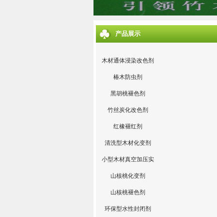
产品展示
木材通体浸染改色剂
椿木防虫剂
黑胡桃褪色剂
竹丝炭化改色剂
红橡褪红剂
清洗型木材化变剂
小型木材真空加压实
验设备
山核桃化变剂
山核桃褪色剂
环保型水性封闭剂