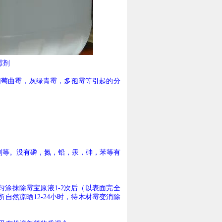
霉剂
葡萄曲霉，灰绿青霉，多孢霉等引起的分
剂等。没有磷，氮，铅，汞，砷，苯等有
匀涂抹
除霉宝原液
1-2
次后（以表面完全
所自然凉晒
12-24
小时，待木材霉变消除