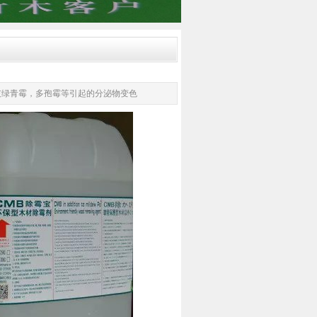
灰绿青霉，多孢霉等引起的分泌物变色