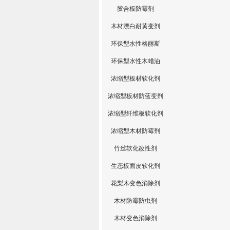
胶合板防霉剂
木材漂白耐黄变剂
环保型水性格丽斯
环保型水性木蜡油
浓缩型板材软化剂
浓缩型板材防蓝变剂
浓缩型纤维板软化剂
浓缩型木材防霉剂
竹丝软化改性剂
生态板面皮软化剂
花梨木变色消除剂
木材防霉防虫剂
木材变色消除剂