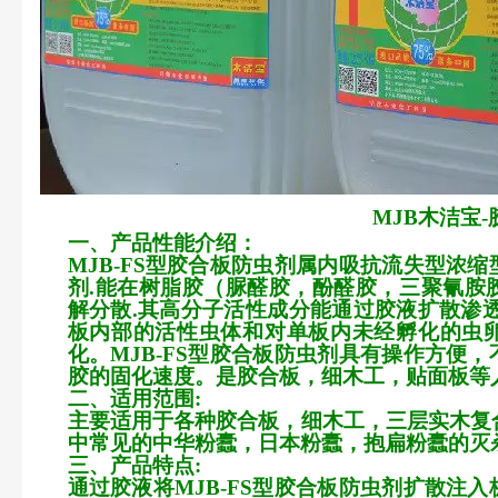
MJB
木洁宝
-
一、产品性能介绍：
MJB-FS
型胶合板防虫剂属内吸抗流失型浓缩
剂
.
能在树脂胶（脲醛胶，酚醛胶，三聚氰胺
解分散
.
其高分子活性成分能通过胶液扩散渗
板内部的活性虫体和对单板内未经孵化的虫
化。
MJB-FS
型胶合板防虫剂具有操作方便，
胶的固化速度。是胶合板，细木工，贴面板等
二、适用范围
:
主要适用于各种胶合板，细木工，三层实木复
中常见的中华粉蠹，日本粉蠹，抱扁粉蠹的灭
三、产品特点
:
通过胶液将
MJB-FS
型胶合板防虫剂扩散注入