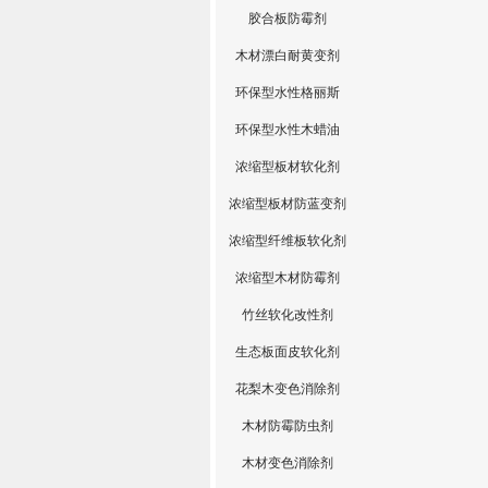
胶合板防霉剂
木材漂白耐黄变剂
环保型水性格丽斯
环保型水性木蜡油
浓缩型板材软化剂
浓缩型板材防蓝变剂
浓缩型纤维板软化剂
浓缩型木材防霉剂
竹丝软化改性剂
生态板面皮软化剂
花梨木变色消除剂
木材防霉防虫剂
木材变色消除剂