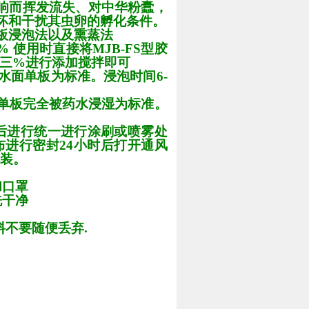
响而挥发流失、对中华粉蠹，
坏和干扰其虫卵的孵化条件。
板浸泡法以及熏蒸法
%
使用时直接将
MJB-FS
型胶
-三%
进行添加搅拌即可
水面单板为标准。浸泡时间
6-
单板完全被药水浸湿为标准。
后进行统一进行涂刷或喷雾处
布进行密封
24
小时后打开通风
装。
和口罩
洗干净
料不要随便丢弃
.