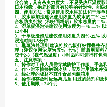
化合物，具有杀虫力度大，不易受热压温度影
日本粉蠹，抱扁粉蠹具有较强的针对性。能破
四、使用方法：常规使用胶水添加法和干湿单
1
、胶水添加法建议使用浓度为胶水的
二%-三
合板防虫剂按（和好面粉后）胶水总量的
二%
2
、湿单板浸泡法建议使用浓度为
一%-二%
以
12
小时
3
、干单板浸泡法建议使用浓度为
四%-五%
以
浸泡时间
3-5
分钟
4
、熏蒸法处理则建议将胶合板打好摞叠整齐
理（建议使用浓度为
五%-七%
）而后用塑料
晾干
2-3
（视气温温度）小时后即可进行打包包
五、注意事项：
1
、操作时工作人员需穿戴防护工作服、手套
2
、作业时不慎接触到皮肤，应及时用清水冲
3
、经处理的板材不宜作食品包装箱用
4
、操作和存放时应远离儿童
.
用过的药剂和废
5
、使用期限：
24
个月