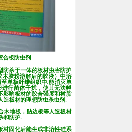
胶合板防虫剂
型防杀于一体的板材虫害防护
胶木胶粉溶解后的胶液）中溶
透至单板纤维组织中
.
能消灭单
卵进行菌体干扰，使其无法孵
不影响板材的胶合强度和树脂
人造板材的理想防虫杀虫剂。
合木地板，贴边板等人造板材
杀和防护
.
板材固化后能生成非溶性硅系