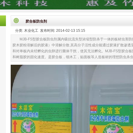
胶合板防虫剂
分类: 木业化工 发布时间: 2014-02-13 15:15
MJB-FS型胶合板防虫剂属内吸抗流失型浓缩型防杀于一体的板材虫害
胶木胶粉溶解后的胶液）中溶解分散.其高分子活性成分能通过胶液扩散渗透
和对单板内未经孵化的虫卵进行菌体干扰，使其无法孵化。MJB-FS型胶合
和树脂胶的固化速度。是胶合板，细木工，贴面板等人造板材的理想防虫杀