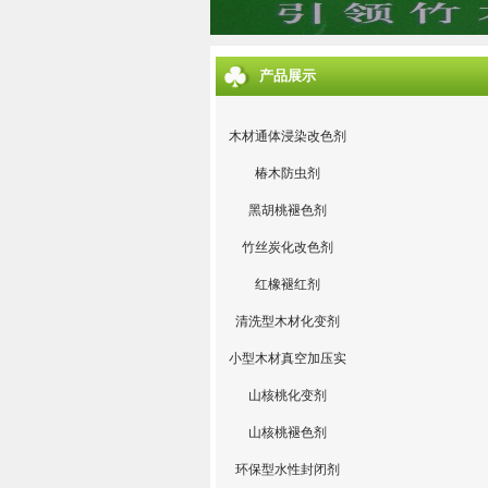
产品展示
木材通体浸染改色剂
椿木防虫剂
黑胡桃褪色剂
竹丝炭化改色剂
红橡褪红剂
清洗型木材化变剂
小型木材真空加压实
验设备
山核桃化变剂
山核桃褪色剂
环保型水性封闭剂