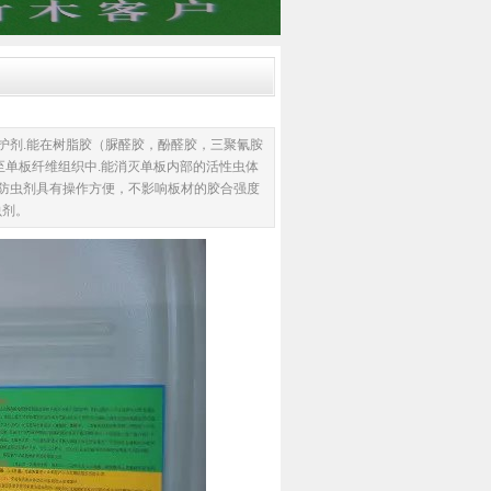
防护剂.能在树脂胶（脲醛胶，酚醛胶，三聚氰胺
至单板纤维组织中.能消灭单板内部的活性虫体
板防虫剂具有操作方便，不影响板材的胶合强度
虫剂。