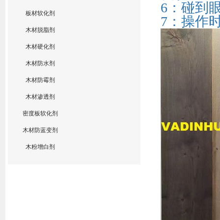
6
：碰到
板材软化剂
7
：操作
木材脱脂剂
木材硬化剂
木材防水剂
木材防霉剂
木材渗透剂
密度板软化剂
木材防蓝变剂
木粉增白剂