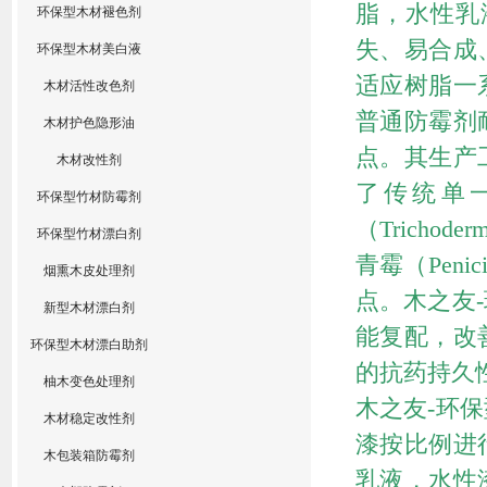
脂，水性乳
环保型木材褪色剂
失、易合成
环保型木材美白液
适应树脂一
木材活性改色剂
普通防霉剂
木材护色隐形油
点。其生产
木材改性剂
了传统单
环保型竹材防霉剂
（Tricho
环保型竹材漂白剂
青霉（Peni
烟熏木皮处理剂
点。木之友
新型木材漂白剂
能复配，改
环保型木材漂白助剂
的抗药持久
柚木变色处理剂
木之友-环
木材稳定改性剂
漆按比例进
木包装箱防霉剂
乳液，水性