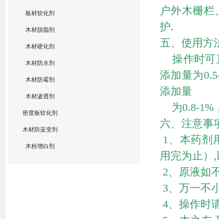
户外木栅栏
板材软化剂
护.
木材脱脂剂
五、使用方
木材硬化剂
操作时可直
木材防水剂
添加量为0.
木材防霉剂
添加量
木材渗透剂
为0.8-1%
密度板软化剂
六、注意事
木材防蓝变剂
1、本药剂
木粉增白剂
用完为止）,
2、原液如
3、万一不
4、操作时