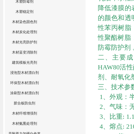
木塑防霉剂
降低漆膜的
木塑稳定剂
的颜色和透
木材染色固色剂
性苯丙树脂
木材炭化处理剂
性聚酯树脂
木材光亮防护剂
防霉防护剂 
木材蓝变消除剂
二、主要成分：
建筑模板光亮剂
HAW80活性酶
浸泡型木材漂白剂
剂、耐氧化
环保型木材漂白剂
三、技术参
涂刷型木材漂白剂
1、外观：
胶合板防虫剂
2、气味：
木材纤维增强剂
3、比重: 1.1
木材氨熏处理剂
4、熔点: 21
高附着力加硬白色浆