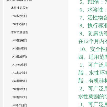
5、PH值：7-
水性漆防霉剂
6、水溶性：
木材改色剂
7、活性物含
木材化染剂
8、执行标准：
9、防腐防
木材抗变色剂
在12个月
木材防裂剂
10、安全性能
木材除霉剂
四、适用范
木材防裂油
1、可广泛
木皮软化剂
脂，水性环
木材杀虫剂
脂，有机硅
板材阻燃剂
2、可广泛
木材防虫剂
水性树脂的
木材除味剂
3、可广泛
木材作旧剂