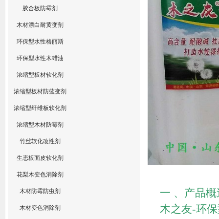
胶合板防霉剂
木材漂白耐黄变剂
环保型水性格丽斯
环保型水性木蜡油
浓缩型板材软化剂
浓缩型板材防蓝变剂
浓缩型纤维板软化剂
浓缩型木材防霉剂
竹丝软化改性剂
生态板面皮软化剂
木之友
花梨木变色消除剂
一 、产品概
木材防霉防虫剂
木之友-环
木材变色消除剂