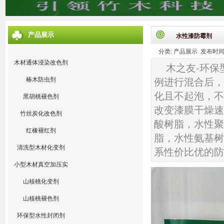
产品展示
水性漆防霉剂
分类: 产品展示 发布时间: 20
木材通体浸染改色剂
木之友-环
椿木防虫剂
例进行混合后，
化且不起泡，不
黑胡桃褪色剂
改变漆膜干燥速
竹丝炭化改色剂
酸树脂，水性聚
红橡褪红剂
脂，水性氨基树
清洗型木材化变剂
系性价比优的防
小型木材真空加压实
验设备
山核桃化变剂
山核桃褪色剂
环保型水性封闭剂