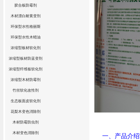
胶合板防霉剂
木材漂白耐黄变剂
环保型水性格丽斯
环保型水性木蜡油
浓缩型板材软化剂
浓缩型板材防蓝变剂
浓缩型纤维板软化剂
浓缩型木材防霉剂
竹丝软化改性剂
生态板面皮软化剂
花梨木变色消除剂
木材防霉防虫剂
木材变色消除剂
一、产品介绍