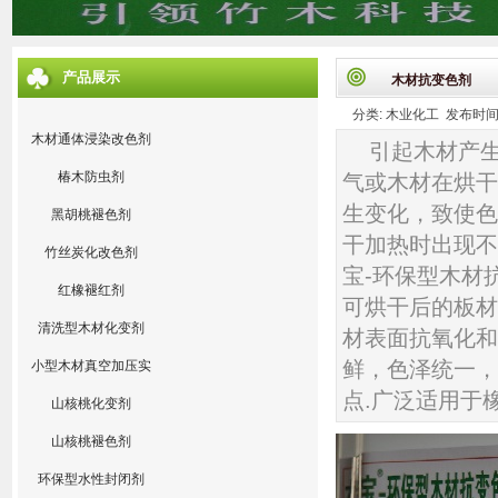
产品展示
木材抗变色剂
分类: 木业化工 发布时间: 20
木材通体浸染改色剂
引起木材产
椿木防虫剂
气或木材在烘干
生变化，致使色
黑胡桃褪色剂
干加热时出现不
竹丝炭化改色剂
宝-环保型木材
红橡褪红剂
可烘干后的板材
清洗型木材化变剂
材表面抗氧化和
鲜，色泽统一，
小型木材真空加压实
验设备
点.广泛适用于
山核桃化变剂
山核桃褪色剂
环保型水性封闭剂