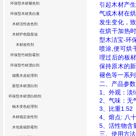
环保型木材褪色剂
引起木材产
气或木材在
环保型木材美白液
发生变化，
木材活性改色剂
在烘干加热
木材护色隐形油
型木洁宝
-
环
木材改性剂
喷涂
,
便可烘
环保型竹材防霉剂
理过后的板
保持原木的
环保型竹材漂白剂
褪色等一系列
烟熏木皮处理剂
二、产品参数
新型木材漂白剂
1
、外观：淡
环保型木材漂白助剂
2
、气味：无
柚木变色处理剂
3
、比重
1.52
4
、熔点
: 八
木材稳定改性剂
5
、活性物含
木包装箱防霉剂
三、使用方法