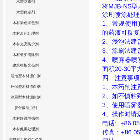
木塑防霉剂
将
MJB-NS
型
木塑稳定剂
涂刷喷涂处理
1
、常规使用
木材染色固色剂
的药液可反复
木材炭化处理剂
2
、浸泡法建
木材光亮防护剂
3
、涂刷法建
木材蓝变消除剂
4
、喷雾器喷
建筑模板光亮剂
面积
20-30
平
浸泡型木材漂白剂
四、注意事项
1
、本药剂注
环保型木材漂白剂
2
、如不慎粘
涂刷型木材漂白剂
3
、使用喷雾
胶合板防虫剂
4
、操作时请
木材纤维增强剂
电话
: +86 0
木材氨熏处理剂
传真：
+86 0
高附着力加硬白色浆